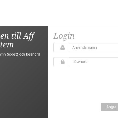
 till Aff
Login
stem
amn (epost) och lösenord